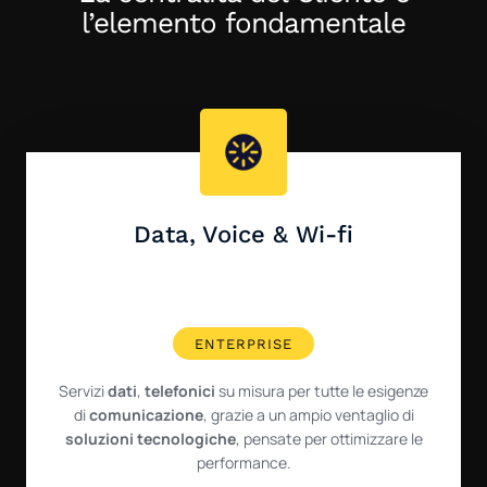
l’elemento fondamentale
Data, Voice & Wi-fi
ENTERPRISE
Servizi
dati
,
telefonici
su misura per tutte le esigenze
di
comunicazione
, grazie a un ampio ventaglio di
soluzioni tecnologiche
, pensate per ottimizzare le
performance.