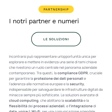
PARTNERSHIP
I notri partner e numeri
LE SOLUZIONI
Incontrarsi può rappresentare un’opportunità unica per
esplorare e mettere in evidenza una serie di temi chiave
che rivestono un ruolo centrale nel panorama aziendale
contemporaneo. Tra questi, la
compliance GDPR
, cruciale
per garantire la
protezione dei dati personali
e
l’aderenza alle normative europee e la
security
,
indispensabile per salvaguardare le infrastrutture digitali da
minacce sempre più sofisticate. Le soluzioni avanzate di
cloud computing
, che abilitano la
scalabilità
e la
flessibilità
dei
processi aziendali
, e
l’integrazione
di
data
,
voice
&
Wi-Fi
, per una comunicazione aziendale