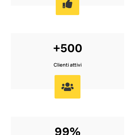

+500
Clienti attivi

99
%