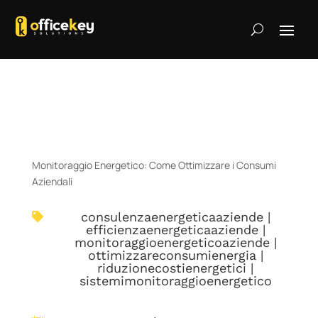
Monitoraggio Energetico: Come Ottimizzare i Consumi
Aziendali
consulenzaenergeticaaziende
|

efficienzaenergeticaaziende
|
monitoraggioenergeticoaziende
|
ottimizzareconsumienergia
|
riduzionecostienergetici
|
sistemimonitoraggioenergetico