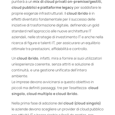
punterà a un
mix di cloud privati on-premise/gestiti,
cloud pubblici e piattaforme legacy
per soddisfare le
proprie esigenze infrastrutturali. Il
cloud ibrido
è in
effetti diventato fondamentale per il successo delle
iniziative di trasformazione digitale, definendo un gold
standard nell’approccio alle nuove architetture IT
aziendali, nelle strategie di investimento IT e anche nella
ricerca di figure e talenti IT, per assicurare un equilibrio
ottimale tra prestazioni, affidabilità e controllo.
Un
cloud ibrido
, infatti, mira a fornire ai suoi utilizzatori
un’esperienza coerente, senza attriti e soluzione di
continuità, e una gestione unificata dell’intero
ambiente.
Le imprese devono avvicinarsi a questo obiettivo in
piccoli ma definiti passaggi, tre per l’esattezza:
cloud
singolo, cloud multiplo e cloud ibrido.
Nella prima fase di adozione del
cloud (cloud singolo)
le aziende devono scegliere un provider di cloud pubblico
per attività IT a basso rischio e facili da gestire, per