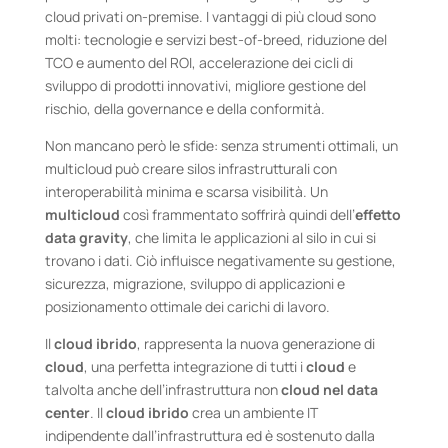
cloud privati on-premise. I vantaggi di più cloud sono
molti: tecnologie e servizi best-of-breed, riduzione del
TCO e aumento del ROI, accelerazione dei cicli di
sviluppo di prodotti innovativi, migliore gestione del
rischio, della governance e della conformità.
Non mancano però le sfide: senza strumenti ottimali, un
multicloud può creare silos infrastrutturali con
interoperabilità minima e scarsa visibilità. Un
multicloud
così frammentato soffrirà quindi dell’
effetto
data gravity
, che limita le applicazioni al silo in cui si
trovano i dati. Ciò influisce negativamente su gestione,
sicurezza, migrazione, sviluppo di applicazioni e
posizionamento ottimale dei carichi di lavoro.
Il
cloud ibrido
, rappresenta la nuova generazione di
cloud
, una perfetta integrazione di tutti i
cloud
e
talvolta anche dell’infrastruttura non
cloud nel data
center
. Il
cloud ibrido
crea un ambiente IT
indipendente dall’infrastruttura ed è sostenuto dalla