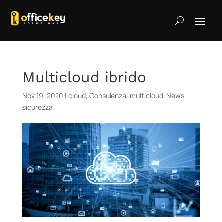
Multicloud ibrido
Nov 19, 2020
|
cloud
,
Consulenza
,
multicloud
,
News
,
sicurezza