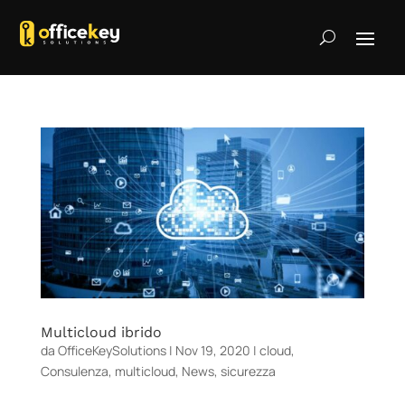
Multicloud ibrido
da
OfficeKeySolutions
|
Nov 19, 2020
|
cloud
,
Consulenza
,
multicloud
,
News
,
sicurezza