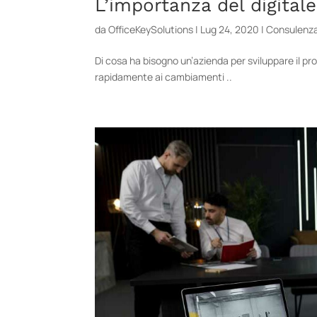
L’importanza del digitale
da
OfficeKeySolutions
|
Lug 24, 2020
|
Consulenz
Di cosa ha bisogno un’azienda per sviluppare il p
rapidamente ai cambiamenti ..