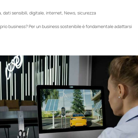
a
,
dati sensibili
,
digitale
,
internet
,
News
,
sicurezza
roprio business? Per un business sostenibile è fondamentale adattarsi